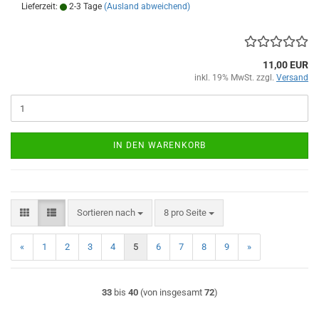
Lieferzeit:
2-3 Tage
(Ausland abweichend)
11,00 EUR
inkl. 19% MwSt. zzgl.
Versand
IN DEN WARENKORB
Sortieren nach
pro Seite
Sortieren nach
8 pro Seite
«
1
2
3
4
5
6
7
8
9
»
33
bis
40
(von insgesamt
72
)