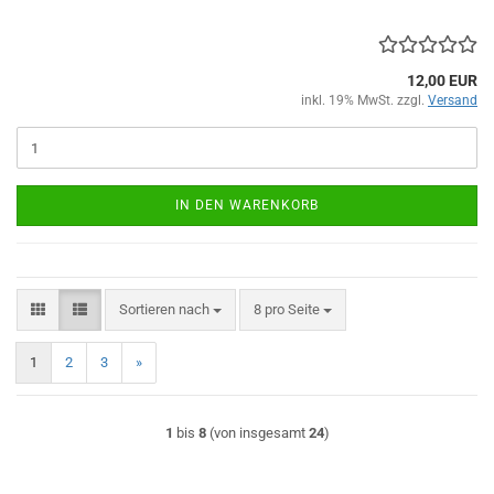
12,00 EUR
inkl. 19% MwSt. zzgl.
Versand
IN DEN WARENKORB
Sortieren nach
pro Seite
Sortieren nach
8 pro Seite
1
2
3
»
1
bis
8
(von insgesamt
24
)