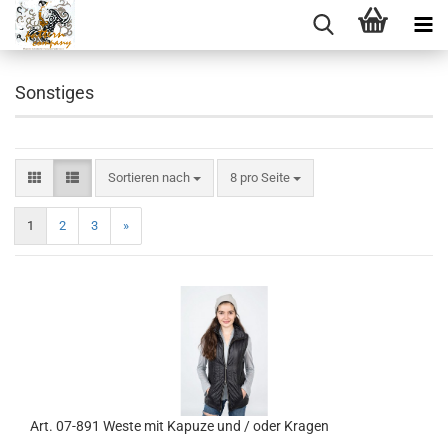
Sonstiges
Sortieren nach
pro Seite
Sortieren nach
8 pro Seite
1
2
3
»
Art. 07-891 Weste mit Kapuze und / oder Kragen