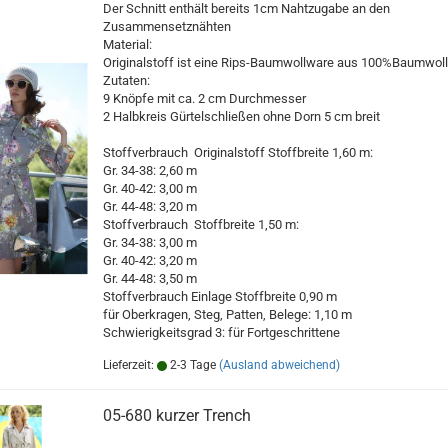
Der Schnitt enthält bereits 1cm Nahtzugabe an den
Zusammensetznähten
Material:
Originalstoff ist eine Rips-Baumwollware aus 100%Baumwol
Zutaten:
9 Knöpfe mit ca. 2 cm Durchmesser
2 Halbkreis Gürtelschließen ohne Dorn 5 cm breit
Stoffverbrauch Originalstoff Stoffbreite 1,60 m:
Gr. 34-38: 2,60 m
Gr. 40-42: 3,00 m
Gr. 44-48: 3,20 m
Stoffverbrauch Stoffbreite 1,50 m:
Gr. 34-38: 3,00 m
Gr. 40-42: 3,20 m
Gr. 44-48: 3,50 m
Stoffverbrauch Einlage Stoffbreite 0,90 m
für Oberkragen, Steg, Patten, Belege: 1,10 m
Schwierigkeitsgrad 3: für Fortgeschrittene
Lieferzeit:
2-3 Tage
(Ausland abweichend)
05-680 kurzer Trench