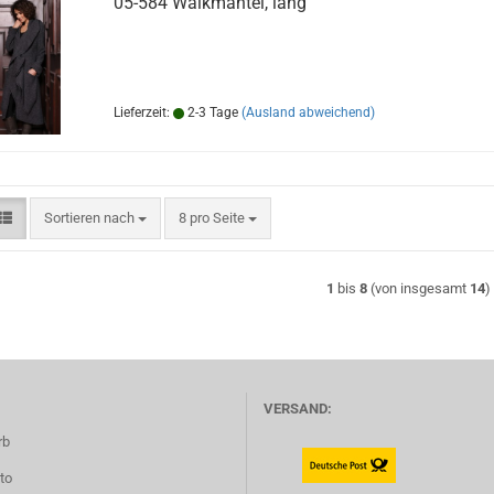
05-584 Walkmantel, lang
Lieferzeit:
2-3 Tage
(Ausland abweichend)
Sortieren nach
pro Seite
Sortieren nach
8 pro Seite
1
bis
8
(von insgesamt
14
)
VERSAND:
rb
to