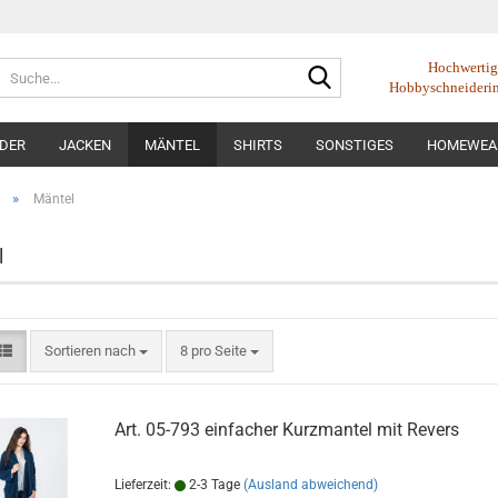
Suche...
Hochwertige
Hobbyschneideri
IDER
JACKEN
MÄNTEL
SHIRTS
SONSTIGES
HOMEWEA
»
Mäntel
l
Sortieren nach
pro Seite
Sortieren nach
8 pro Seite
Art. 05-793 einfacher Kurzmantel mit Revers
Lieferzeit:
2-3 Tage
(Ausland abweichend)