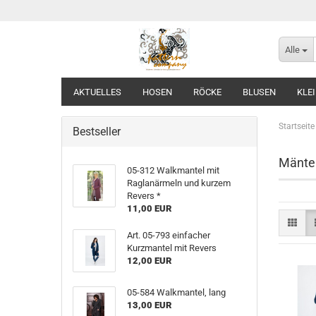
Alle
AKTUELLES
HOSEN
RÖCKE
BLUSEN
KLE
Startseite
Bestseller
Mänte
05-312 Walkmantel mit
Raglanärmeln und kurzem
Revers *
11,00 EUR
Art. 05-793 einfacher
Kurzmantel mit Revers
12,00 EUR
05-584 Walkmantel, lang
13,00 EUR