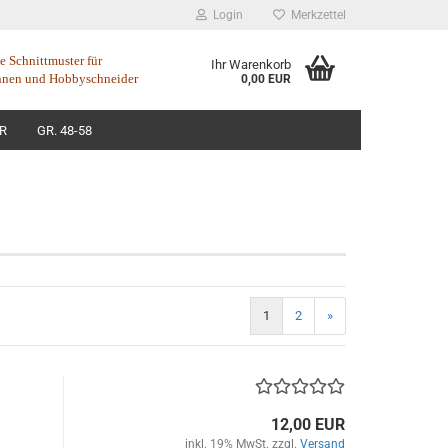
Login
Merkzettel
 Schnittmuster für
Ihr Warenkorb
nnen
und
Hobbyschneider
0,00 EUR
R
GR. 48-58
1
2
»
12,00 EUR
inkl. 19% MwSt. zzgl.
Versand