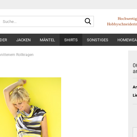
Suche...
Hochwertige
Hobbyschneideri
IDER
JACKEN
MÄNTEL
SHIRTS
SONSTIGES
HOMEWEA
hnittenem Rollkragen
0
a
Ar
Li