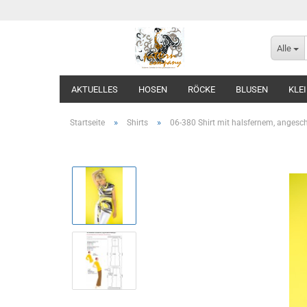
Alle
AKTUELLES
HOSEN
RÖCKE
BLUSEN
KLE
»
»
Startseite
Shirts
06-380 Shirt mit halsfernem, angesc