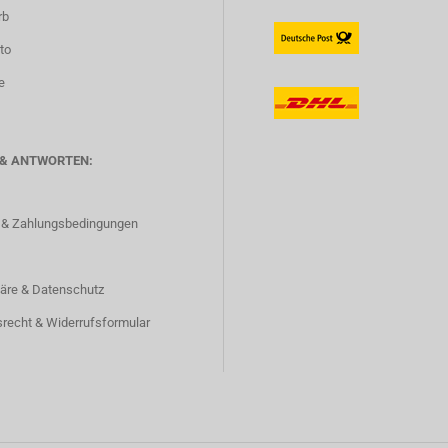
rb
to
e
 & ANTWORTEN:
 & Zahlungsbedingungen
häre & Datenschutz
srecht & Widerrufsformular