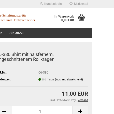
Kundenlogin
Merkzettel
 Schnittmuster für
Ihr Warenkorb
nnen
und
Hobbyschneider
0,00 EUR
R
GR. 48-58
6-380 Shirt mit halsfernem,
ngeschnittenem Rollkragen
t.Nr.:
06-380
eferzeit:
2-3 Tage
(Ausland abweichend)
11,00 EUR
inkl. 19% MwSt. zzgl.
Versand