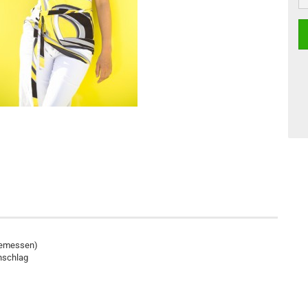
gemessen)
nschlag