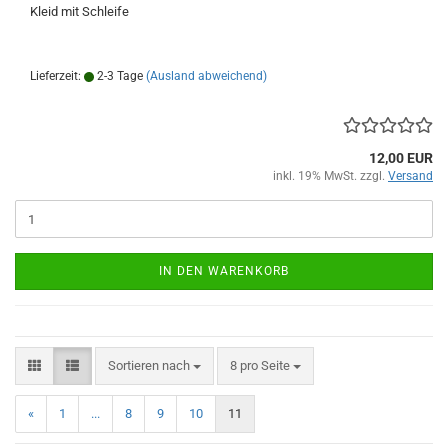
Kleid mit Schleife
Lieferzeit:
2-3 Tage
(Ausland abweichend)
12,00 EUR
inkl. 19% MwSt. zzgl.
Versand
IN DEN WARENKORB
Sortieren nach
pro Seite
Sortieren nach
8 pro Seite
«
1
...
8
9
10
11