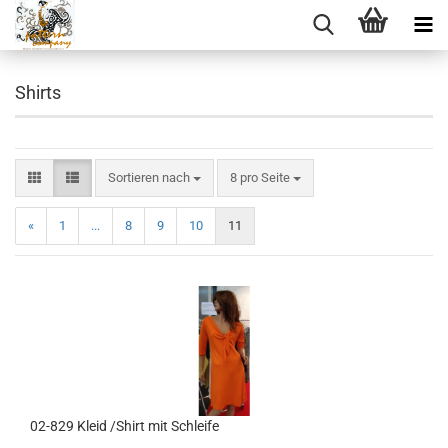
Shirts
Sortieren nach
pro Seite
Sortieren nach
8 pro Seite
«
1
...
8
9
10
11
02-829 Kleid /Shirt mit Schleife