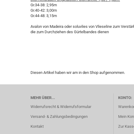
Gr.34-38: 2,95m
Gr.40-42: 3,00m
Gr.44-48: 3,15m
Avalon von Madeira oder soluvlies von Vlieseline zum Verstär
die zum Durchziehen des Gürtelbandes dienen
Diesen Artikel haben wir am in den Shop aufgenommen.
MEHR ÜBER...
KONTO:
Widerrufsrecht & Widerrufsformular
Warenko
Versand- & Zahlungsbedingungen
Mein Kon
Kontakt
Zur Kass