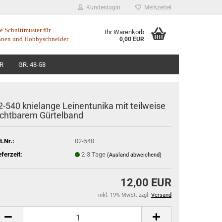
Kundenlogin
Merkzettel
 Schnittmuster für
Ihr Warenkorb
nnen
und
Hobbyschneider
0,00 EUR
R
GR. 48-58
2-540 knielange Leinentunika mit teilweise
ichtbarem Gürtelband
t.Nr.:
02-540
eferzeit:
2-3 Tage
(Ausland abweichend)
12,00 EUR
inkl. 19% MwSt. zzgl.
Versand