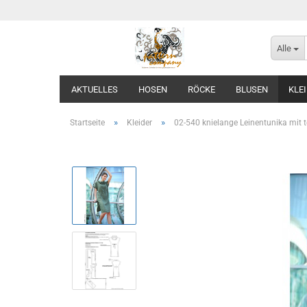
Alle
AKTUELLES
HOSEN
RÖCKE
BLUSEN
KLE
»
»
Startseite
Kleider
02-540 knielange Leinentunika mit 