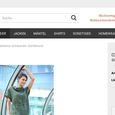
Suche...
Hochwertige
Hobbyschneideri
IDER
JACKEN
MÄNTEL
SHIRTS
SONSTIGES
HOMEWEA
teilweise sichtbarem Gürtelband
0
s
Ar
Li