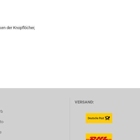
ken der Knopflöcher,
VERSAND:
rb
to
e